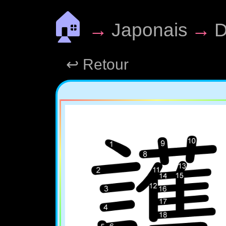
🏠
→
Japonais
→
D
↩ Retour