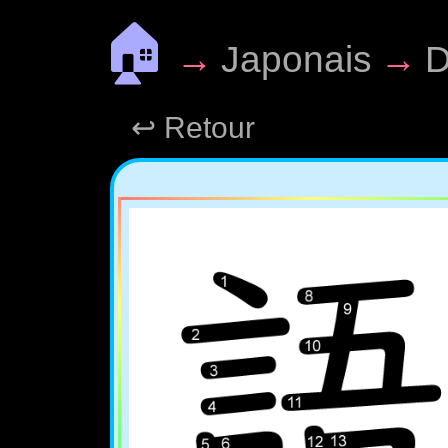
🏠
→
Japonais
→
D
↩ Retour