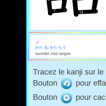
ゴ
かた-る; かた-らう
raconter; mot; langue
Tracez le kanji sur l
Bouton
pour effa
Bouton
pour cach