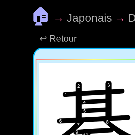
🏠
→
Japonais
→
D
↩ Retour