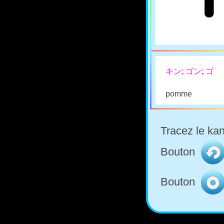
キン; ゴン; ゴ
pomme
Tracez le kan
Bouton
Bouton