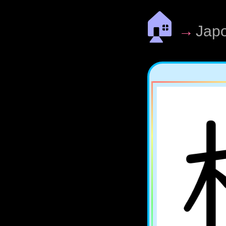
🏠
→
Jap