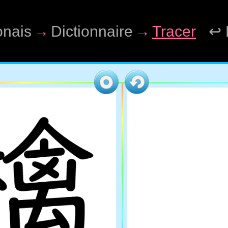
onais
→
Dictionnaire
→
Tracer
↩ 