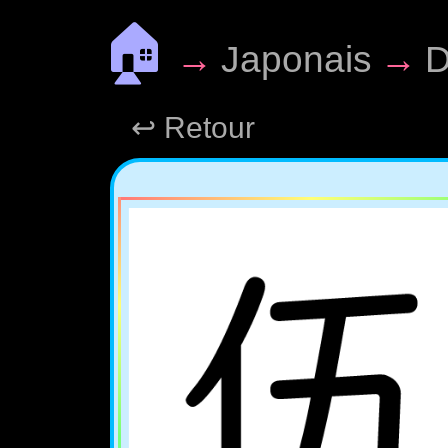
🏠
→
Japonais
→
D
↩ Retour