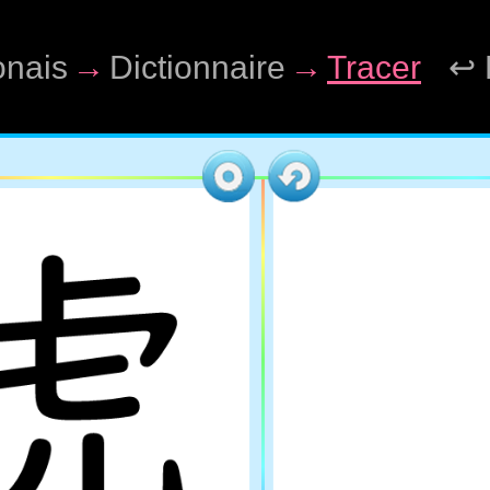
onais
→
Dictionnaire
→
Tracer
↩ 