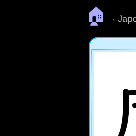
🏠
→
Jap