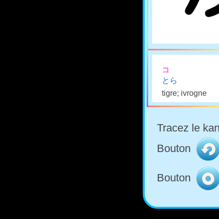
コ
とら
tigre; ivrogne
Tracez le kan
Bouton
Bouton