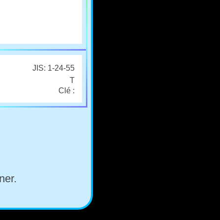
JIS: 1-24-55
T
Clé :
ner.