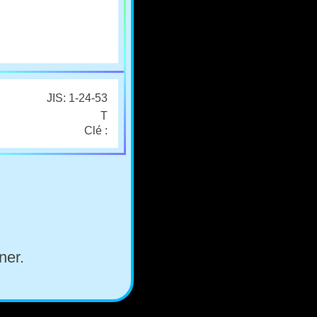
JIS: 1-24-53
T
Clé :
ner.