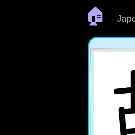
🏠
→
Jap