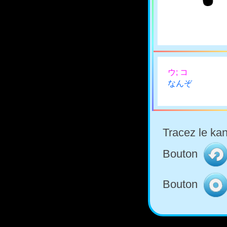
ウ; コ
なんぞ
Tracez le kan
Bouton
Bouton