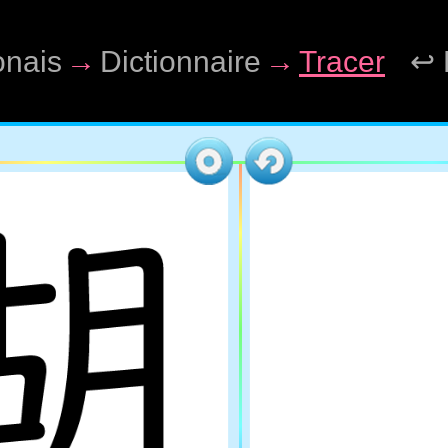
onais
→
Dictionnaire
→
Tracer
↩ 