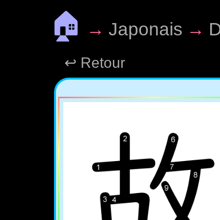
🏠
→
Japonais
→
D
↩ Retour