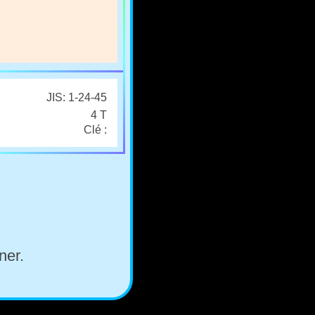
JIS: 1-24-45
4 T
Clé :
ner.