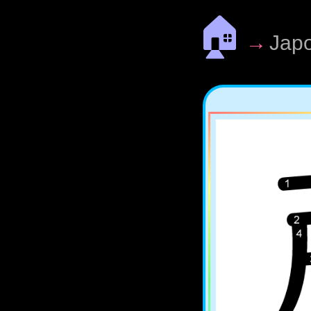
🏠
→
Jap