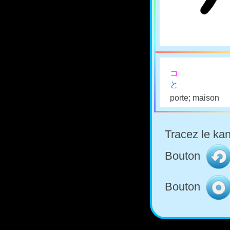
コ
と
porte; maison
Tracez le kan
Bouton
Bouton