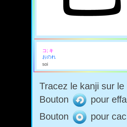
コ; キ
おのれ
soi
Tracez le kanji sur l
Bouton
pour effa
Bouton
pour cach