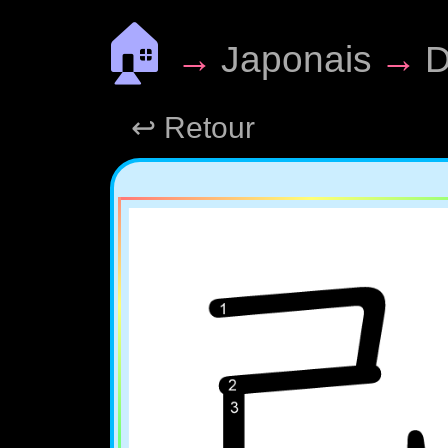
🏠
→
Japonais
→
D
↩ Retour