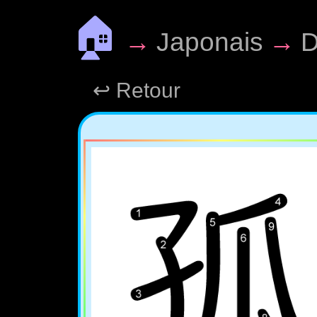
🏠
→
Japonais
→
D
↩ Retour