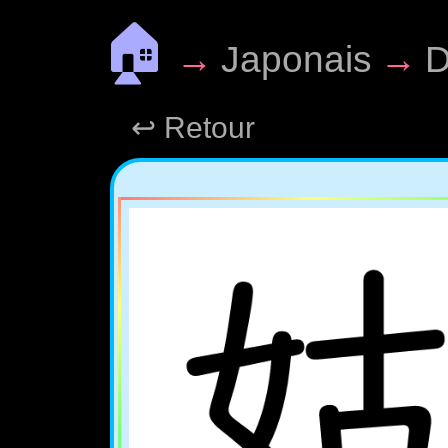
🏠
→
Japonais
→
D
↩ Retour