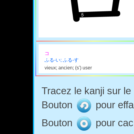
コ
ふる-い; ふる-す
vieux; ancien; (s') user
Tracez le kanji sur l
Bouton
pour effa
Bouton
pour cach