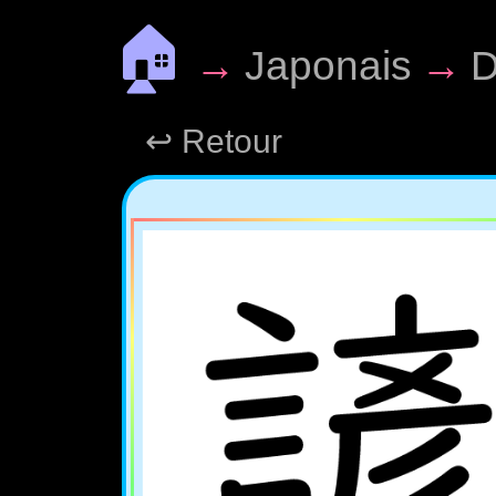
🏠
→
Japonais
→
D
↩ Retour