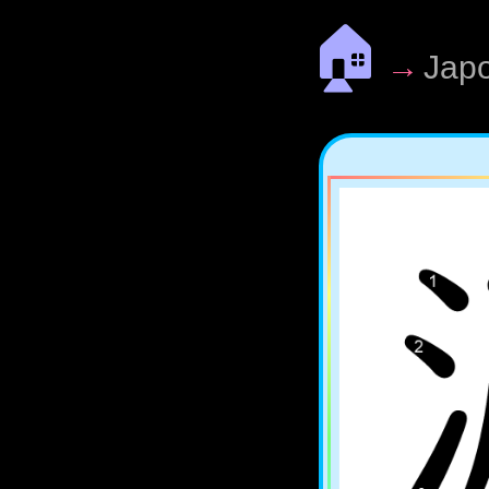
🏠
→
Jap