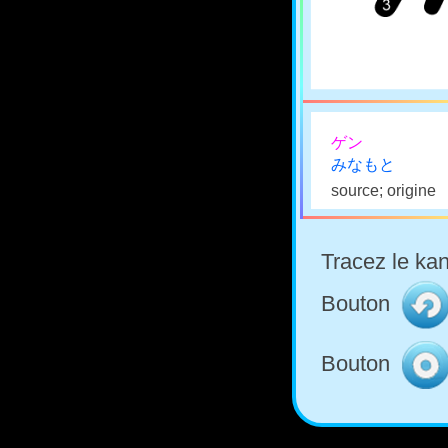
ゲン
みなもと
source; origine
Tracez le kan
Bouton
Bouton