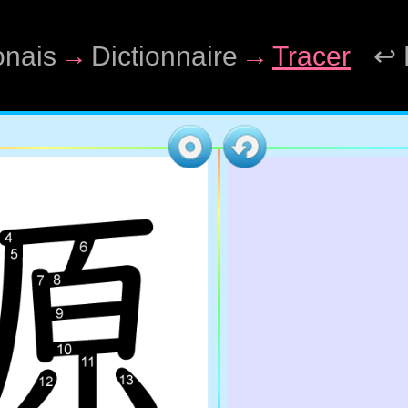
onais
→
Dictionnaire
→
Tracer
↩ 