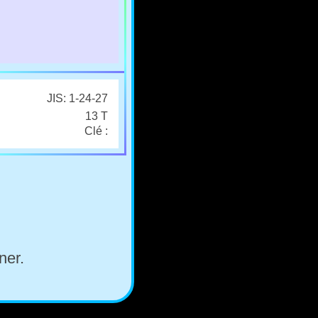
JIS: 1-24-27
13 T
Clé :
ner.