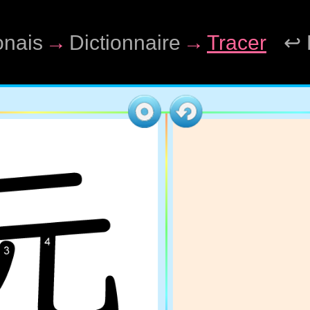
onais
→
Dictionnaire
→
Tracer
↩ 