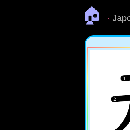
🏠
→
Jap