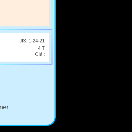
JIS: 1-24-21
4 T
Clé :
ner.