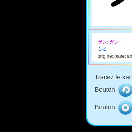
ゲン; ガン
もと
origine; base; a
Tracez le kan
Bouton
Bouton