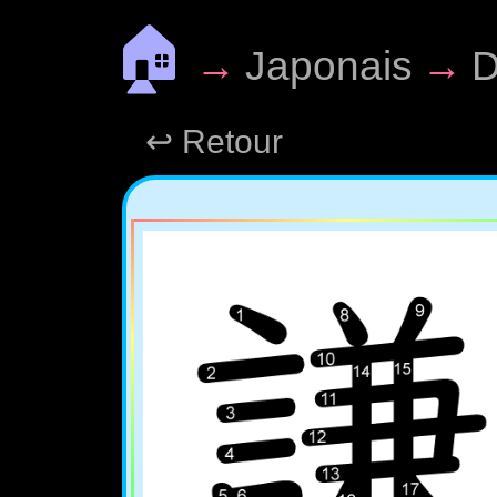
🏠
→
Japonais
→
D
↩ Retour