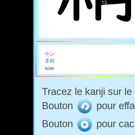
ケン
きぬ
soie
Tracez le kanji sur l
Bouton
pour effa
Bouton
pour cach