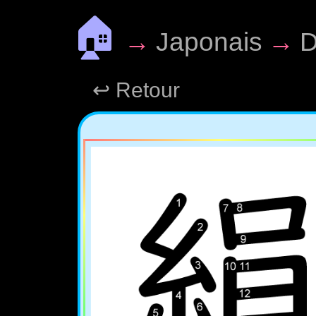
🏠
→
Japonais
→
D
↩ Retour