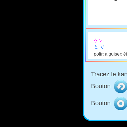
ケン
と-ぐ
polir; aiguiser; é
Tracez le kan
Bouton
Bouton