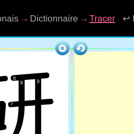
onais
→
Dictionnaire
→
Tracer
↩ 