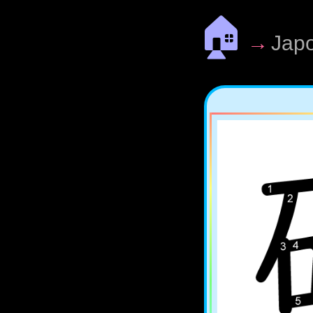
🏠
→
Jap