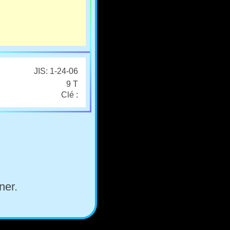
JIS: 1-24-06
9 T
Clé :
ner.