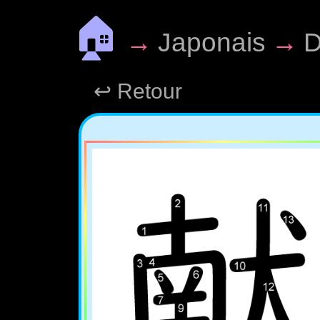
🏠
→
Japonais
→
D
↩ Retour