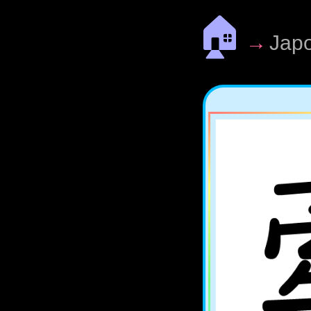
🏠
→
Jap