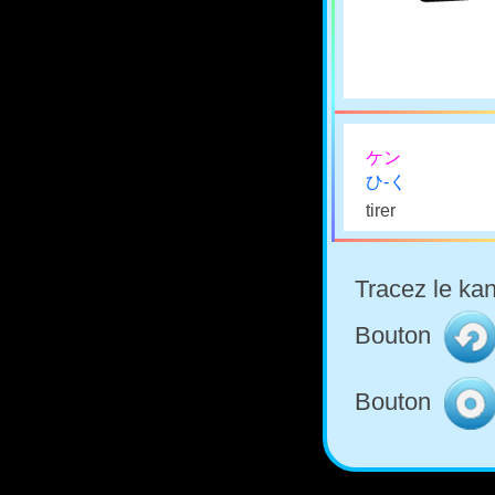
ケン
ひ-く
tirer
Tracez le kan
Bouton
Bouton