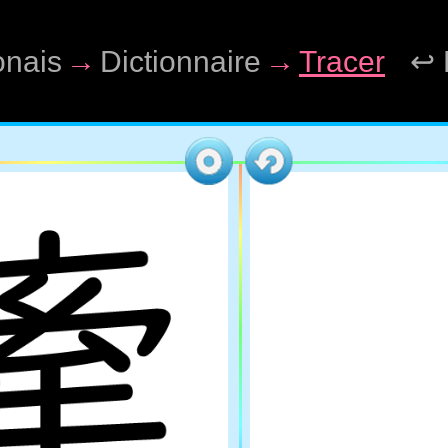
onais
→
Dictionnaire
→
Tracer
↩ 