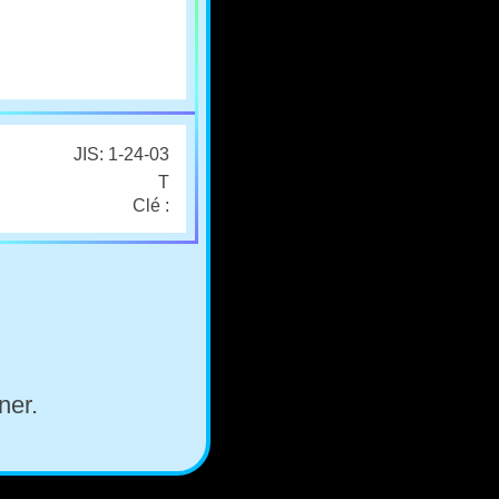
JIS: 1-24-03
T
Clé :
ner.