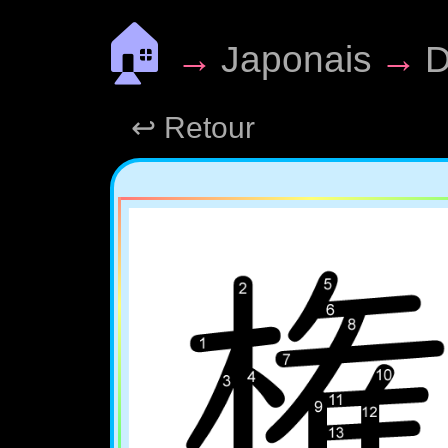
🏠
→
Japonais
→
D
↩ Retour