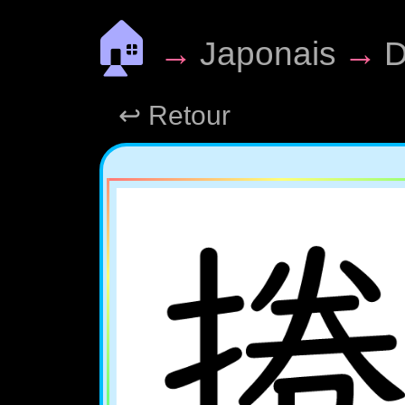
🏠
→
Japonais
→
D
↩ Retour