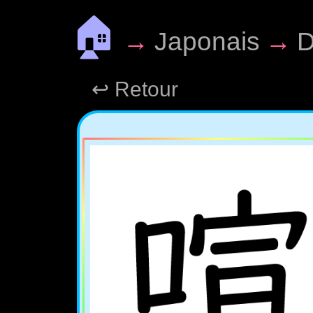
🏠
→
Japonais
→
D
↩ Retour