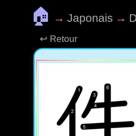
🏠
→
Japonais
→
D
↩ Retour