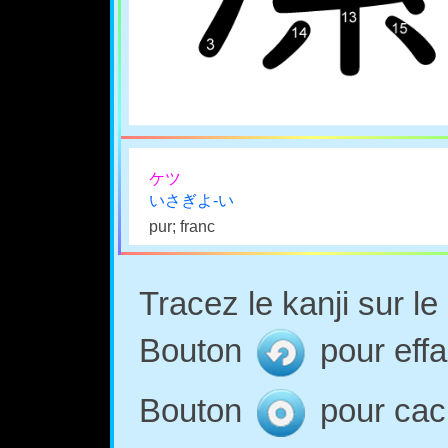
ケツ
いさぎよ-い
pur; franc
Tracez le kanji sur l
Bouton
pour effa
Bouton
pour cach