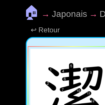
🏠
→
Japonais
→
D
↩ Retour