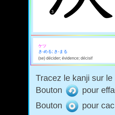
ケツ
き-める; き-まる
(se) décider; évidence; décisif
Tracez le kanji sur l
Bouton
pour effa
Bouton
pour cach