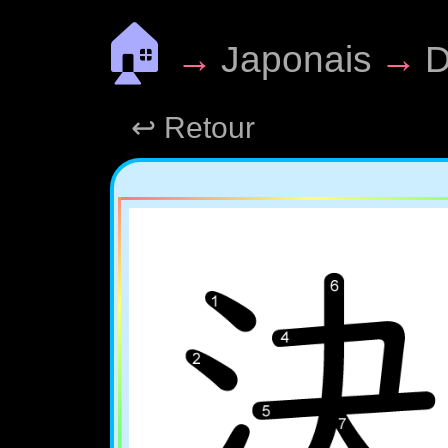
🏠
→
Japonais
→
D
↩ Retour