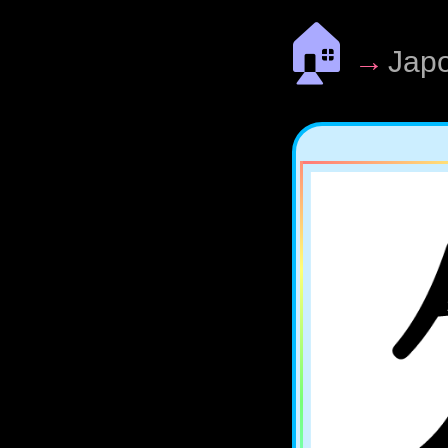
🏠
→
Jap