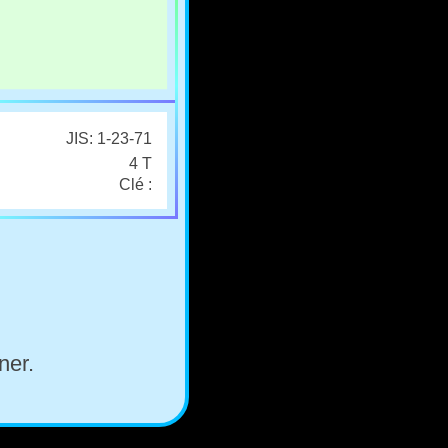
JIS: 1-23-71
4 T
Clé :
ner.