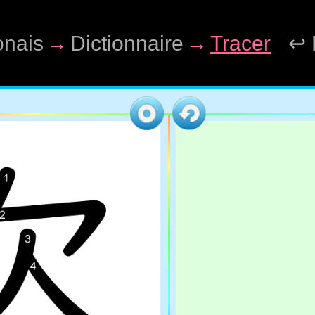
onais
→
Dictionnaire
→
Tracer
↩ 