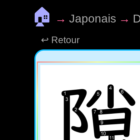
🏠
→
Japonais
→
D
↩ Retour