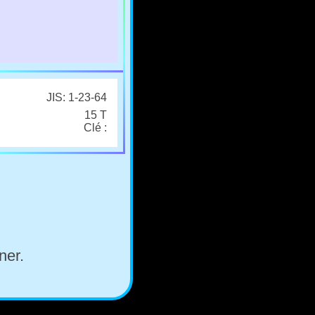
JIS: 1-23-64
15 T
Clé :
ner.