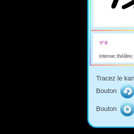
ゲキ
intense; théâtre
Tracez le kan
Bouton
Bouton