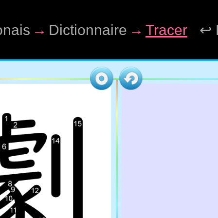
onais
→
Dictionnaire
→
Tracer
↩ 