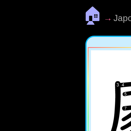
🏠
→
Jap