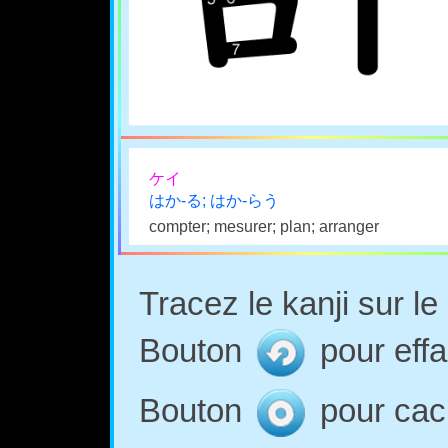
ケイ
はか-る; はか-らう
compter; mesurer; plan; arranger
Tracez le kanji sur l
Bouton
pour effa
Bouton
pour cach