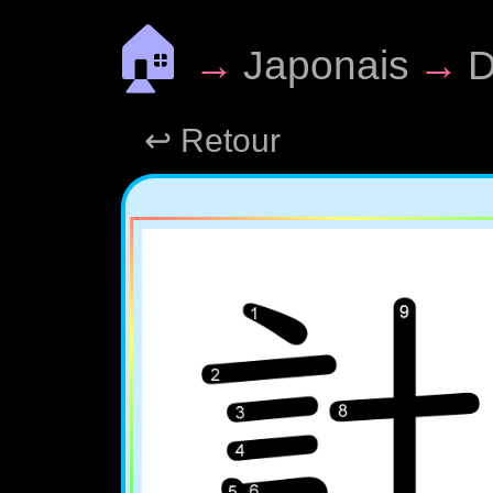
🏠
→
Japonais
→
D
↩ Retour