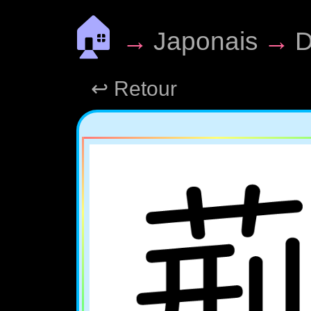
🏠
→
Japonais
→
D
↩ Retour