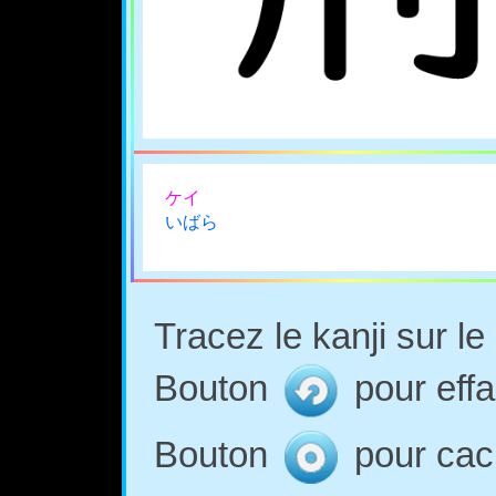
ケイ
いばら
Tracez le kanji sur l
Bouton
pour effa
Bouton
pour cach