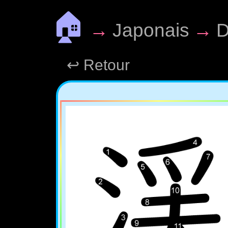
🏠
→
Japonais
→
D
↩ Retour