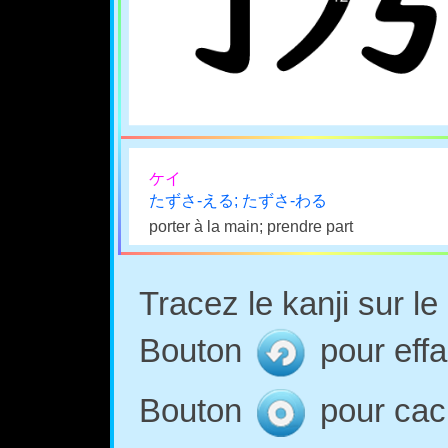
ケイ
たずさ-える; たずさ-わる
porter à la main; prendre part
Tracez le kanji sur l
Bouton
pour effa
Bouton
pour cach