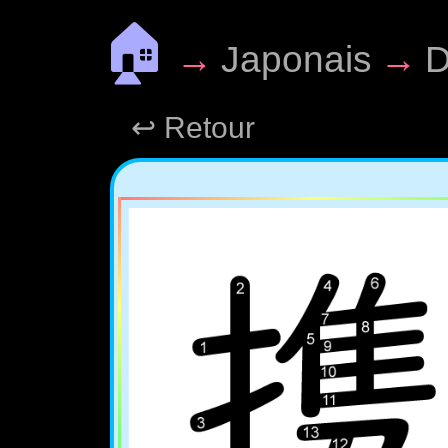
🏠
→
Japonais
→
D
↩ Retour