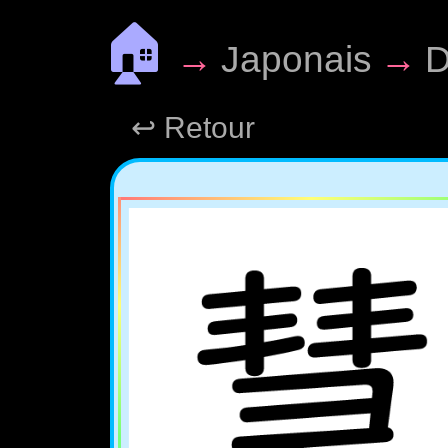
🏠
→
Japonais
→
D
↩ Retour