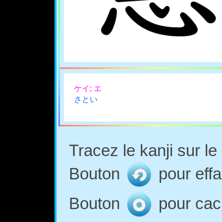
ケイ; エ
さとい
Tracez le kanji sur l
Bouton
pour effa
Bouton
pour cach