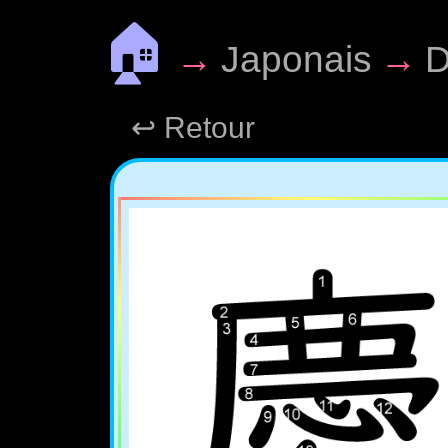
🏠
→
Japonais
→
D
↩ Retour