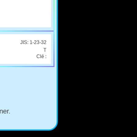
JIS: 1-23-32
T
Clé :
ner.