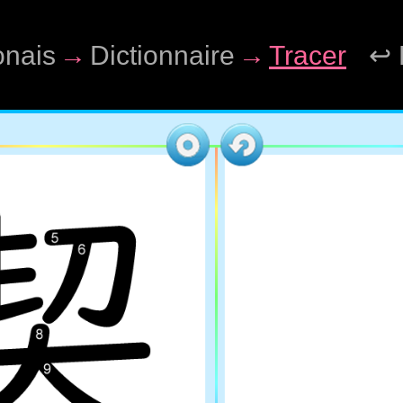
onais
→
Dictionnaire
→
Tracer
↩ 