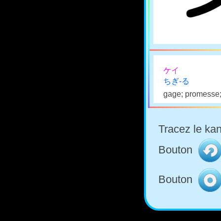
ケイ
ちぎ-る
gage; promesse;
Tracez le kan
Bouton
Bouton