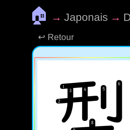
🏠
→
Japonais
→
D
↩ Retour