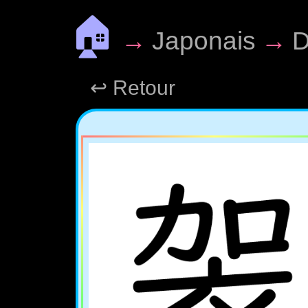
🏠
→
Japonais
→
D
↩ Retour