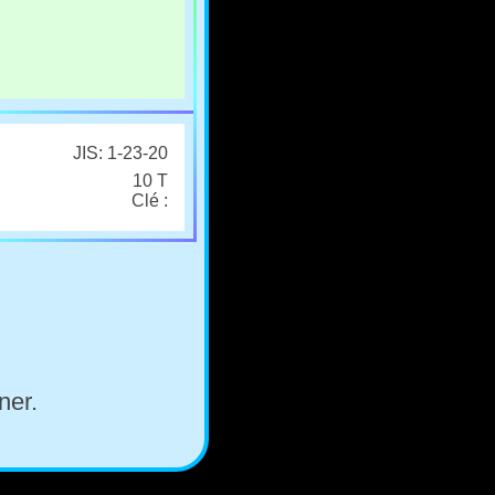
JIS: 1-23-20
10 T
Clé :
ner.