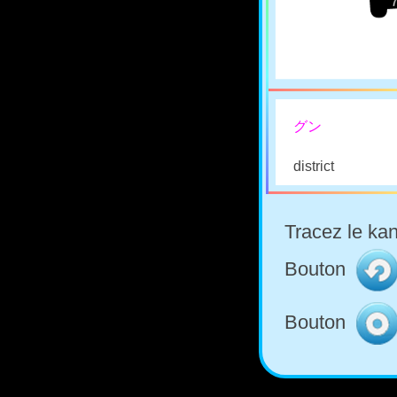
グン
district
Tracez le kan
Bouton
Bouton