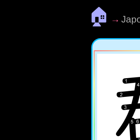
🏠
→
Jap