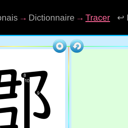
onais
→
Dictionnaire
→
Tracer
↩ 