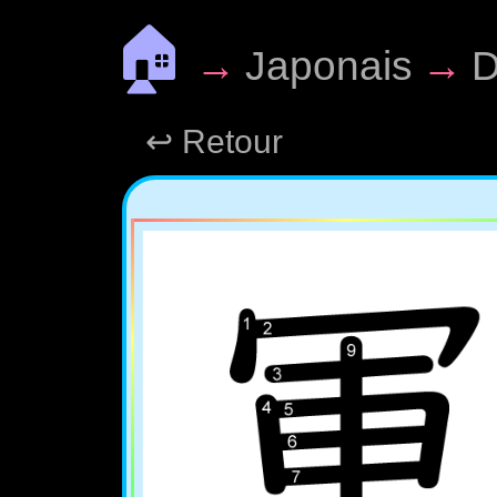
🏠
→
Japonais
→
D
↩ Retour