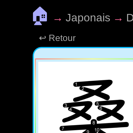
🏠
→
Japonais
→
D
↩ Retour