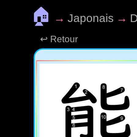
🏠
→
Japonais
→
D
↩ Retour