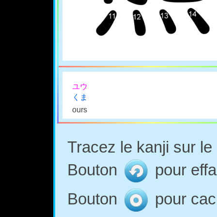
ユウ
くま
ours
Tracez le kanji sur l
Bouton
pour effa
Bouton
pour cach