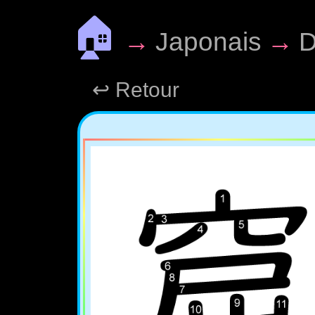
🏠
→
Japonais
→
D
↩ Retour