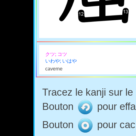
クツ; コツ
いわや; いはや
caverne
Tracez le kanji sur l
Bouton
pour effa
Bouton
pour cach