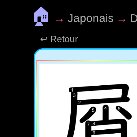
🏠
→
Japonais
→
D
↩ Retour