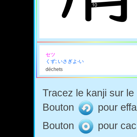
セツ
くず; いさぎよ-い
déchets
Tracez le kanji sur l
Bouton
pour effa
Bouton
pour cach