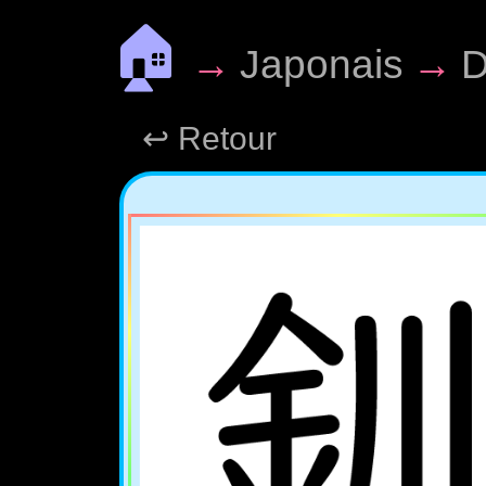
🏠
→
Japonais
→
D
↩ Retour