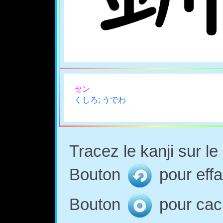
セン
くしろ; うでわ
Tracez le kanji sur l
Bouton
pour effa
Bouton
pour cach