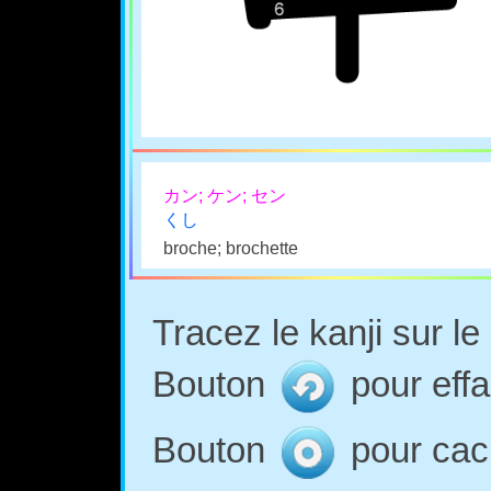
カン; ケン; セン
くし
broche; brochette
Tracez le kanji sur l
Bouton
pour effa
Bouton
pour cach