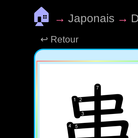
🏠
→
Japonais
→
D
↩ Retour