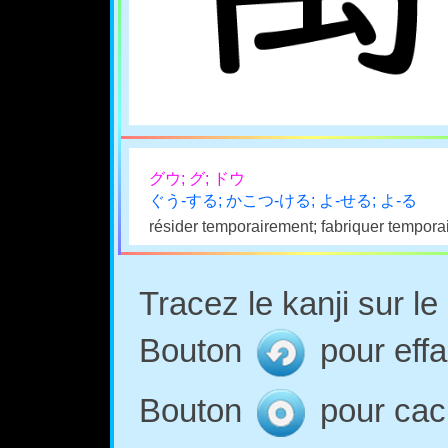
グウ; グ; ドウ
ぐう-する; かこつ-ける; よ-せる; よ-る
résider temporairement; fabriquer tempora
Tracez le kanji sur l
Bouton
pour effa
Bouton
pour cach