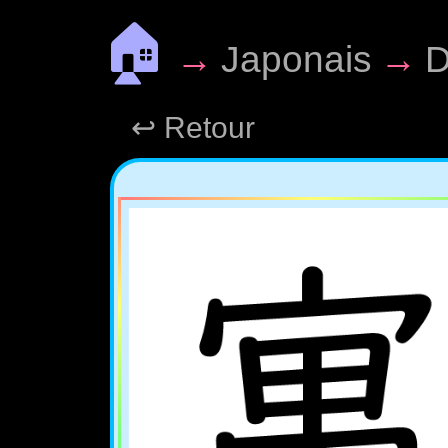
🏠
→
Japonais
→
D
↩ Retour