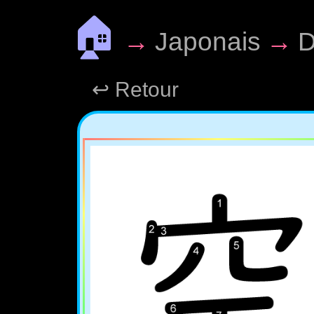
🏠
→
Japonais
→
D
↩ Retour