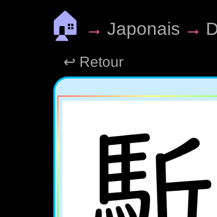
🏠
→
Japonais
→
D
↩ Retour